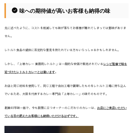
味への期待値が高いお客様も納得の味
先に述べたように、コストを削減しても味が落ちてお客様が離れてしまっては意味がありま
せん。
レトルト食品の提供に否定的な意見を持たれている方もいらっしゃるかもしれません。
しかし、「上等カレー 業務用レトルト」は一般的な安価で販売されている
レシピ監修で味を
。
近づけたレトルトカレーとは違います
お店と同じ材料を使用して、同じ工程で自社工場で調理したものをレトルト工場に持ち込ん
でいるため、大阪を代表するカレー専門店「上等カレー」の味そのものです。
創業40年味一筋で、今も厨房に立つオーナーのこだわりのカレーは、
お店にご来店いただい
ている舌の肥えたお客様にも納得いただけるはずです。