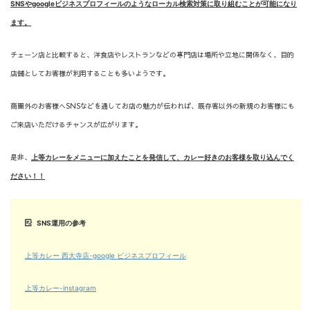
SNSやgoogleビジネスプロフィールのようなローカル検索対策に取り組むことが可能になり
ます。
チェーン店と比較すると、洋食店やレストランなどの専門店は場所や立地に関係なく、目的
店舗としてお客様が利用することも多いようです。
商圏外のお客様へSNSなどを通してお店の魅力が伝われば、既存客以外の新規のお客様にも
ご来店いただけるチャンスが広がります。
是非、
上等カレーをメニューに加えたことを発信して、カレー好きのお客様を取り込んでく
ださい！！
SNS運用の参考
上等カレー 西大寺店-google ビジネスプロフィール
上等カレー-instagram