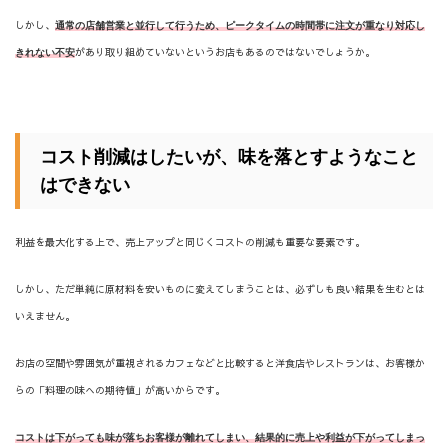
しかし、
通常の店舗営業と並行して行うため、ピークタイムの時間帯に注文が重なり対応し
があり取り組めていないというお店もあるのではないでしょうか。
きれない不安
コスト削減はしたいが、味を落とすようなこと
はできない
利益を最大化する上で、売上アップと同じくコストの削減も重要な要素です。
しかし、ただ単純に原材料を安いものに変えてしまうことは、必ずしも良い結果を生むとは
いえません。
お店の空間や雰囲気が重視されるカフェなどと比較すると洋食店やレストランは、お客様か
らの「料理の味への期待値」が高いからです。
コストは下がっても味が落ちお客様が離れてしまい、結果的に売上や利益が下がってしまっ