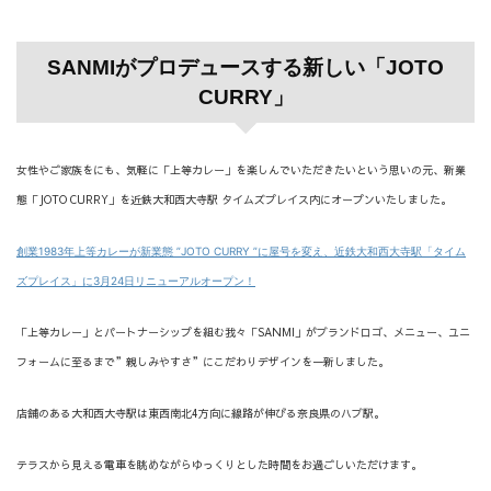
SANMIがプロデュースする新しい「JOTO
CURRY」
女性やご家族をにも、気軽に「上等カレー」を楽しんでいただきたいという思いの元、新業
態「JOTO CURRY」を近鉄大和西大寺駅 タイムズプレイス内にオープンいたしました。
創業1983年上等カレーが新業態 ”JOTO CURRY ”に屋号を変え、近鉄大和西大寺駅「タイム
ズプレイス」に3月24日リニューアルオープン！
「上等カレー」とパートナーシップを組む我々「SANMI」がブランドロゴ、メニュー、ユニ
フォームに至るまで”親しみやすさ”にこだわりデザインを一新しました。
店舗のある大和西大寺駅は東西南北4方向に線路が伸びる奈良県のハブ駅。
テラスから見える電車を眺めながらゆっくりとした時間をお過ごしいただけます。