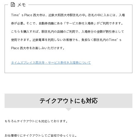
メモ
Time’s Place 西大寺は、近鉄大和西大寺駅改札の中。改札の中に入るには、入場
券が必要。そこで、自動券売機にある「サービス券付入場券」がご利用できます。
こちらを購入すれば、駅改札内の店舗のご利用で、入場券分の金額が割引券として
使用できます。近鉄電車を利用しないお客様でも、負担なく駅改札内のTime’s
Place 西大寺をお楽しみいただけます。
タイムズプレイス西大寺 - サービス券付き入場券について
テイクアウトにも対応
もちろんテイクアウトにも対応しております。
お仕事帰りにテイクアウトしてご自宅でゆっくりと。